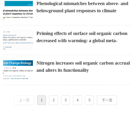
Phenological mismatches between above- and
belowground plant responses to climate
warming
Priming effects of surface soil organic carbon
decreased with warming: a global meta-
analysis
Nitrogen increases soil organic carbon accrual
and alters its functionality
上一页
1
2
3
4
5
下一页