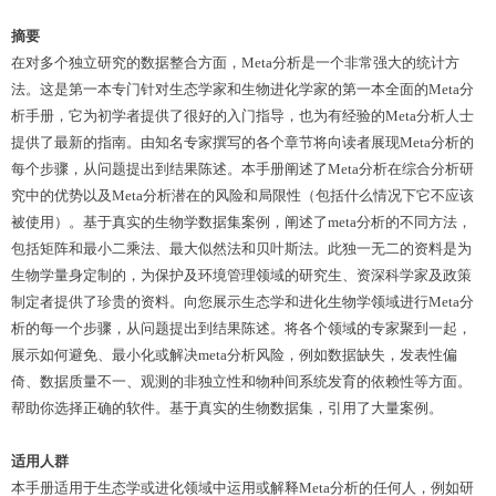
摘要
在对多个独立研究的数据整合方面，Meta分析是一个非常强大的统计方
法。这是第一本专门针对生态学家和生物进化学家的第一本全面的Meta分
析手册，它为初学者提供了很好的入门指导，也为有经验的Meta分析人士
提供了最新的指南。由知名专家撰写的各个章节将向读者展现Meta分析的
每个步骤，从问题提出到结果陈述。本手册阐述了Meta分析在综合分析研
究中的优势以及Meta分析潜在的风险和局限性（包括什么情况下它不应该
被使用）。基于真实的生物学数据集案例，阐述了meta分析的不同方法，
包括矩阵和最小二乘法、最大似然法和贝叶斯法。此独一无二的资料是为
生物学量身定制的，为保护及环境管理领域的研究生、资深科学家及政策
制定者提供了珍贵的资料。向您展示生态学和进化生物学领域进行Meta分
析的每一个步骤，从问题提出到结果陈述。将各个领域的专家聚到一起，
展示如何避免、最小化或解决meta分析风险，例如数据缺失，发表性偏
倚、数据质量不一、观测的非独立性和物种间系统发育的依赖性等方面。
帮助你选择正确的软件。基于真实的生物数据集，引用了大量案例。
适用人群
本手册适用于生态学或进化领域中运用或解释Meta分析的任何人，例如研