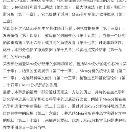
第三部分描述了Meta分析中统计模型的主要类型和统计推理的方法（第八
章），包括矩阵和最小二乘法（第九章），最大似然法（第十章）和贝叶
斯分析（第十一章）。它也提供了适用于Meta分析的统计软件概览（第十
二章）
第四部分讨论Meta分析中的具体统计问题，包括数据缺失（第十三章）、
发表偏倚（第十四章）、效应值的时间变化（第十五章）。当每一个研究
的多重措施（第十六章）或共同的系统发育（第十七章）
讨论非
独立性。
此外，本部
分包括
了原始数据（第十八章）和多地点实验结果（第十九
章）的Meta分析。
第五部分涵盖Meta分析结果的解释和陈述。包括Meta分析的定性标准（第
二十章）、结果的图表展示（第二十一章）、Meta分析的统计力量（第二
十二章）、在诠释科学文献中（第二十三章）检验生态和进化理论中（第
二十四章）Meta分析所起的作用。
最后，本手册的最后一部分通过回顾这一方法的历史，并将其在生态学和
进化学中进展与医学和社会科学中的进展进行比较，阐述了Meta分析在生
态学和进化学中的贡献（第二十五章）。通过讨论Meta分析在环境管理及
自然保护中的应用（第二十六章），并总结Meta分析在生态学和进化学中
的现状（第二十七章），来描述其贡献。此外，Meta分析常见问题也包括
在本手册最后一部分当中。