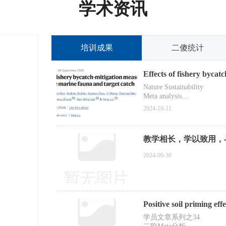
学术资讯
培训成果
二傻统计
Effects of fishery byca
and target catch
Nature Sustainability
Meta analysis
Published: 04 September 20
2024-10-11
教学相长，学以致用，与
2024-09-30
Positive soil priming effe
学员文章系列之34