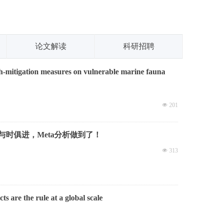
论文解读
科研招聘
tch-mitigation measures on vulnerable marine fauna
24
넶
201
时俱进，Meta分析做到了！
넶
313
cts are the rule at a global scale