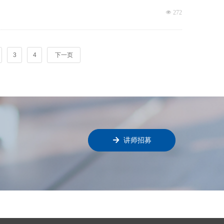
넶
272
3
4
下一页
녒
讲师招募